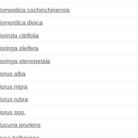
omordica cochinchinensis
omordica dioica
orinda citrifolia
oringa oleifera
oringa stenopetala
orus alba
orus nigra
orus rubra
orus spp.
ucuna pruriens
usa balbisiana