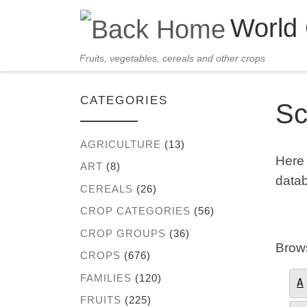
World
Skip to content
Fruits, vegetables, cereals and other crops
CATEGORIES
Sc
AGRICULTURE
(13)
Here i
ART
(8)
datab
CEREALS
(26)
CROP CATEGORIES
(56)
CROP GROUPS
(36)
Brows
CROPS
(676)
FAMILIES
(120)
A
FRUITS
(225)