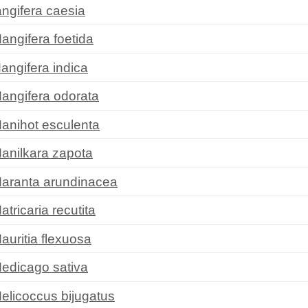
ngifera caesia
angifera foetida
angifera indica
angifera odorata
anihot esculenta
anilkara zapota
aranta arundinacea
atricaria recutita
auritia flexuosa
edicago sativa
elicoccus bijugatus