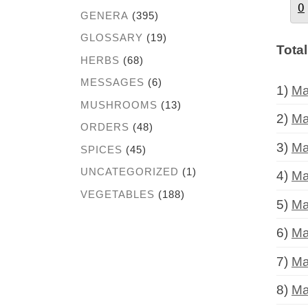
O
GENERA
(395)
GLOSSARY
(19)
Total
HERBS
(68)
MESSAGES
(6)
1)
Ma
MUSHROOMS
(13)
2)
Ma
ORDERS
(48)
3)
Ma
SPICES
(45)
UNCATEGORIZED
(1)
4)
Ma
VEGETABLES
(188)
5)
Ma
6)
Ma
7)
Ma
8)
Ma