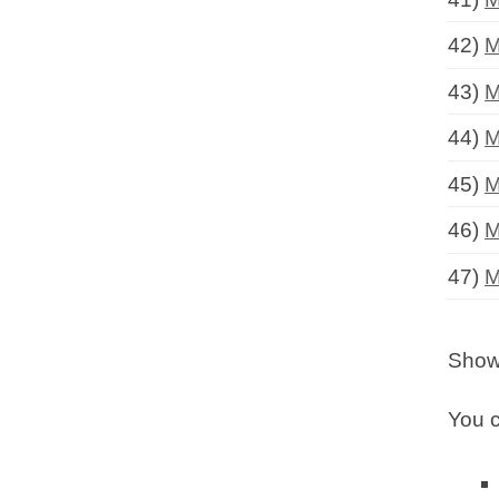
42)
M
43)
M
44)
M
45)
M
46)
M
47)
M
Showi
You c