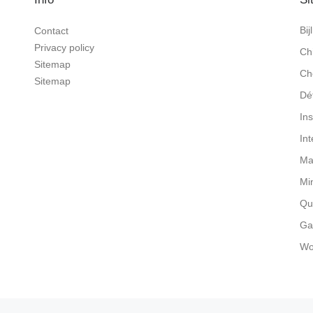
Bi
Contact
Privacy policy
Ch
Sitemap
Ch
Sitemap
Dé
In
In
Ma
Mi
Qu
Ga
Wo