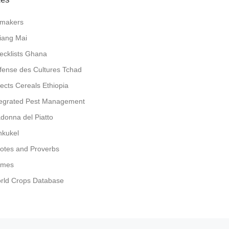
jlmakers
iang Mai
ecklists Ghana
fense des Cultures Tchad
sects Cereals Ethiopia
tegrated Pest Management
donna del Piatto
nkukel
otes and Proverbs
mes
rld Crops Database