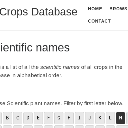
 Crops Database
HOME
BROWS
CONTACT
ientific names
s a list of all the
scientific names
of all crops in the
ase in alphabetical order.
e Scientific plant names. Filter by first letter below.
B
C
D
E
F
G
H
I
J
K
L
M