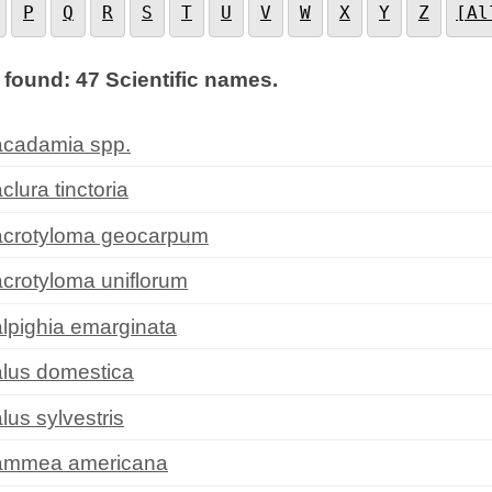
P
Q
R
S
T
U
V
W
X
Y
Z
[Al
 found: 47 Scientific names.
cadamia spp.
clura tinctoria
crotyloma geocarpum
crotyloma uniflorum
lpighia emarginata
lus domestica
lus sylvestris
mmea americana