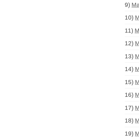
9)
Ma
10)
M
11)
M
12)
M
13)
M
14)
M
15)
M
16)
M
17)
M
18)
M
19)
M