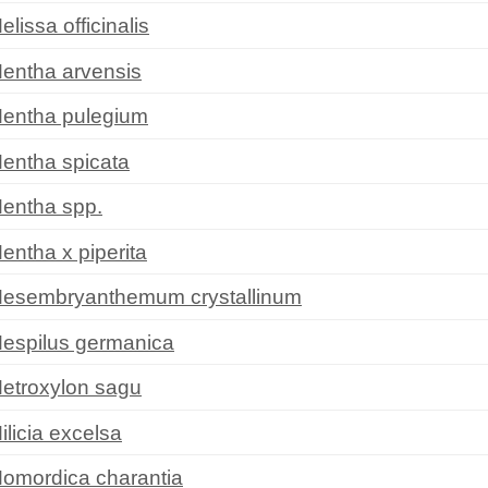
elissa officinalis
entha arvensis
entha pulegium
entha spicata
entha spp.
entha x piperita
esembryanthemum crystallinum
espilus germanica
etroxylon sagu
ilicia excelsa
omordica charantia